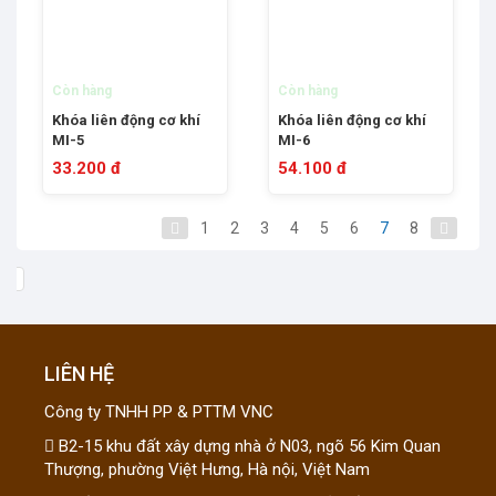
Còn hàng
Còn hàng
Khóa liên động cơ khí
Khóa liên động cơ khí
MI-5
MI-6
33.200 đ
54.100 đ
1
2
3
4
5
6
7
8
LIÊN HỆ
Công ty TNHH PP & PTTM VNC
B2-15 khu đất xây dựng nhà ở N03, ngõ 56 Kim Quan
Thượng, phường Việt Hưng, Hà nội, Việt Nam