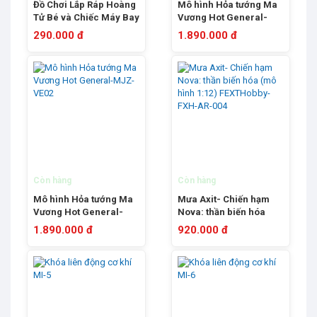
Đồ Chơi Lắp Ráp Hoàng
Mô hình Hỏa tướng Ma
Tử Bé và Chiếc Máy Bay
Vương Hot General-
Ngàn Sao -PANTASY
MJZ-VE01
290.000 đ
1.890.000 đ
86315
Còn hàng
Còn hàng
Mô hình Hỏa tướng Ma
Mưa Axit- Chiến hạm
Vương Hot General-
Nova: thần biến hóa
MJZ-VE02
(mô hình 1:12)
1.890.000 đ
920.000 đ
FEXTHobby-FXH-AR-
004