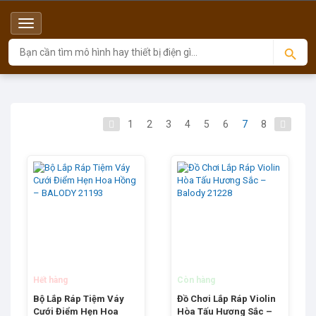
Menu
Top
1
2
3
4
5
6
7
8
Hết hàng
Còn hàng
Bộ Lắp Ráp Tiệm Váy
Đồ Chơi Lắp Ráp Violin
Cưới Điểm Hẹn Hoa
Hòa Tấu Hương Sắc –