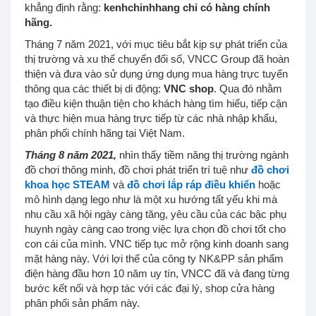
khẳng định rằng:
kenhchinhhang chỉ có hàng chính
hãng.
Tháng 7 năm 2021, với mục tiêu bắt kịp sự phát triển của
thị trường và xu thế chuyển đổi số, VNCC Group đã hoàn
thiện và đưa vào sử dụng ứng dụng mua hàng trực tuyến
thông qua các thiết bị di động:
VNC shop
. Qua đó nhằm
tạo điều kiện thuận tiện cho khách hàng tìm hiểu, tiếp cận
và thực hiện mua hàng trực tiếp từ các nhà nhập khẩu,
phân phối chính hãng tại Việt Nam.
Tháng 8 năm 2021,
nhìn thấy tiềm năng thị trường ngành
đồ chơi thông minh, đồ chơi phát triển trí tuệ như
đồ chơi
khoa học STEAM
và
đồ chơi lắp ráp điều khiển
hoặc
mô hình dạng lego như là một xu hướng tất yếu khi mà
nhu cầu xã hội ngày càng tăng, yêu cầu của các bậc phụ
huynh ngày càng cao trong việc lựa chọn đồ chơi tốt cho
con cái của mình. VNC tiếp tục mở rộng kinh doanh sang
mặt hàng này. Với lợi thế của công ty NK&PP sản phẩm
điện hàng đầu hơn 10 năm uy tín, VNCC đã và đang từng
bước kết nối và hợp tác với các đại lý, shop cửa hàng
phân phối sản phẩm này.