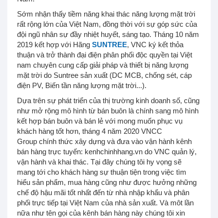
Sớm nhận thấy tiềm năng khai thác năng lượng mặt trời
rất rộng lớn của Việt Nam, đồng thời với sự góp sức của
đội ngũ nhân sự đầy nhiệt huyết, sáng tạo. Tháng 10 năm
2019 kết hợp với Hãng
SUNTREE
, VNC ký kết thỏa
thuận và trở thành đại điện phân phối độc quyền tại Việt
nam chuyên cung cấp giải pháp và thiết bị năng lượng
mặt trời do Suntree sản xuất (DC MCB, chống sét, cáp
điện PV, Biến tần năng lượng mặt trời...).
Dựa trên sự phát triển của thị trường kinh doanh số, cũng
như mở rộng mô hình từ bán buôn là chính sang mô hình
kết hợp bán buôn và bán lẻ với mong muốn phục vụ
khách hàng tốt hơn, tháng 4 năm 2020 VNCC
Group chính thức xây dựng và đưa vào vận hành kênh
bán hàng trực tuyến: kenhchinhhang.vn do VNC quản lý,
vận hành và khai thác. Tại đây chúng tôi hy vọng sẽ
mang tới cho khách hàng sự thuận tiện trong việc tìm
hiểu sản phẩm, mua hàng cũng như được hưởng những
chế độ hậu mãi tốt nhất đến từ nhà nhập khẩu và phân
phối trực tiếp tại Việt Nam của nhà sản xuất. Và môt lần
nữa như tên gọi của kênh bán hàng này chúng tôi xin