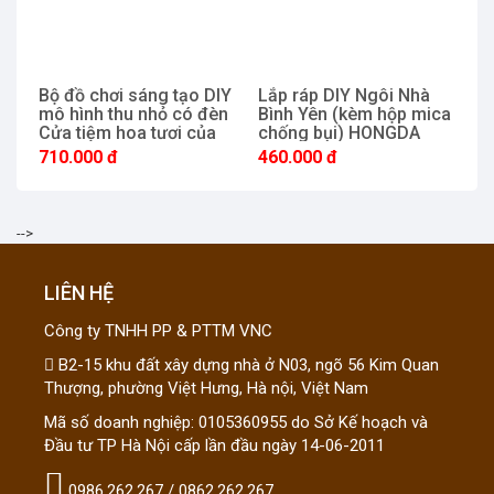
Bộ đồ chơi sáng tạo DIY
Lắp ráp DIY Ngôi Nhà
B
mô hình thu nhỏ có đèn
Bình Yên (kèm hộp mica
m
Cửa tiệm hoa tươi của
chống bụi) HONGDA
T
Darcy HONGDA-M2322
M903Z
h
710.000 đ
460.000 đ
5
-->
LIÊN HỆ
Công ty TNHH PP & PTTM VNC
B2-15 khu đất xây dựng nhà ở N03, ngõ 56 Kim Quan
Thượng, phường Việt Hưng, Hà nội, Việt Nam
Mã số doanh nghiệp: 0105360955 do Sở Kế hoạch và
Đầu tư TP Hà Nội cấp lần đầu ngày 14-06-2011
0986.262.267 / 0862.262.267