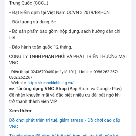
Trung Quốc (CCC…)
- Đạt kiểm định tại Việt Nam QCVN 3:2019/BKHCN.
- Đối tượng sử dụng: 6+
- Bộ sản phẩm bao gồm: hộp đựng, sách hướng dẫn chi
tiết
- Bảo hành toàn quốc 12 tháng.
CÔNG TY TNHH PHÂN PHỐI VÀ PHÁT TRIỂN THƯƠNG MẠI
VNC
- Điện thoại: 02436700460 (máy lẻ 101) - Hotline: 0986.262.267/
0862.262.267
- Website:
https://kenhchinhhang.vn/
=> Tải ứng dụng
VNC Shop
(App Store và Google Play)
để nhận khuyến mãi và đặc biệt nhiều ưu đãi bất ngờ khi
trở thành thành viên VIP.
Xem thêm:
Đồ chơi phát triển trí tuệ, giảm stress - Đồ chơi cao cấp
VNC