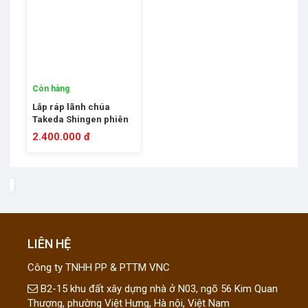
Còn hàng
Lắp ráp lãnh chúa
Takeda Shingen phiên
bản Bóng Đêm Top Toy-
2.400.000 đ
TC2409
LIÊN HỆ
Công ty TNHH PP & PTTM VNC
B2-15 khu đất xây dựng nhà ở N03, ngõ 56 Kim Quan
Thượng, phường Việt Hưng, Hà nội, Việt Nam