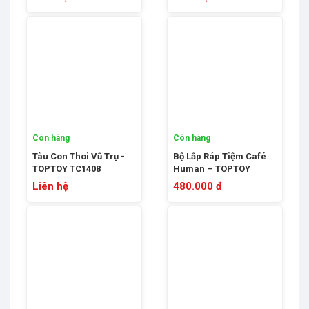
TC1808
Còn hàng
Còn hàng
Tàu Con Thoi Vũ Trụ -
Bộ Lắp Ráp Tiệm Café
TOPTOY TC1408
Human – TOPTOY
TC2010
Liên hệ
480.000 đ