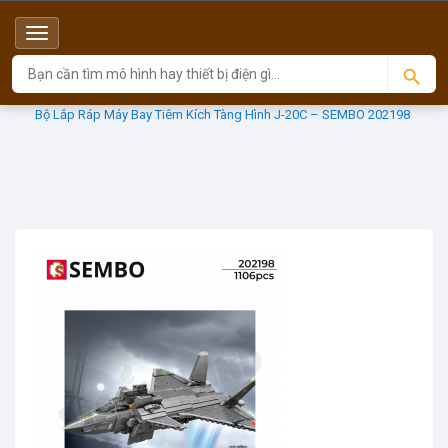
Menu
Top
Sản phẩm
SEMBO BLOCK
Bộ Lắp Ráp Máy Bay Tiêm Kích Tàng Hình J-20C – SEMBO 202198