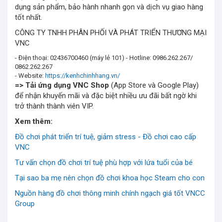
dụng sản phẩm, bảo hành nhanh gọn và dịch vụ giao hàng
tốt nhất.
CÔNG TY TNHH PHÂN PHỐI VÀ PHÁT TRIỂN THƯƠNG MẠI
VNC
- Điện thoại: 02436700460 (máy lẻ 101) - Hotline: 0986.262.267/
0862.262.267
- Website:
https://kenhchinhhang.vn/
=> Tải ứng dụng
VNC Shop
(App Store và Google Play)
để nhận khuyến mãi và đặc biệt nhiều ưu đãi bất ngờ khi
trở thành thành viên VIP.
Xem thêm:
Đồ chơi phát triển trí tuệ, giảm stress - Đồ chơi cao cấp
VNC
Tư vấn chọn đồ chơi trí tuệ phù hợp với lứa tuổi của bé
Tại sao ba mẹ nên chọn đồ chơi khoa học Steam cho con
Nguồn hàng đồ chơi thông minh chính ngạch giá tốt VNCC
Group