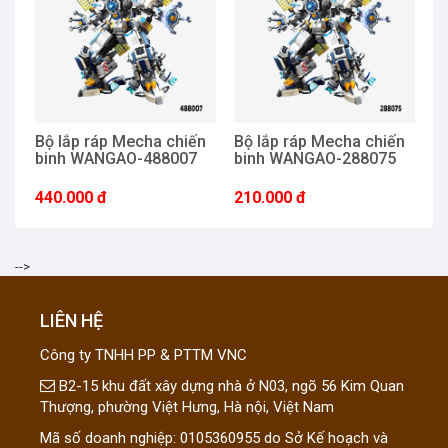
Bộ lắp ráp Mecha chiến
Bộ lắp ráp Mecha chiến
B
binh WANGAO-488007
binh WANGAO-288075
v
440.000 đ
210.000 đ
1
-->
LIÊN HỆ
Công ty TNHH PP & PTTM VNC
B2-15 khu đất xây dựng nhà ở N03, ngõ 56 Kim Quan
Thượng, phường Việt Hưng, Hà nội, Việt Nam
Mã số doanh nghiệp: 0105360955 do Sở Kế hoạch và