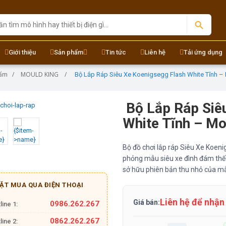
Giới thiệu
Sản phẩm
Tin tức
Liên hệ
Tải ứng dụng
hẩm
MOULD KING
Bộ Lắp Ráp Siêu Xe Koenigsegg Flash White Tĩnh –
Bộ Lắp Ráp Siê
White Tĩnh – M
Bộ đồ chơi lắp ráp Siêu Xe Koen
phỏng mẫu siêu xe đình đám thế g
sở hữu phiên bản thu nhỏ của mẫ
ẶT MUA QUA ĐIỆN THOẠI
Liên hệ để nhận
Giá bán:
0986.262.267
line 1:
0862.262.267
line 2: