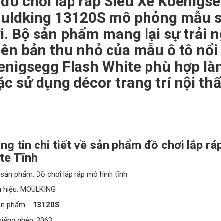
 đồ chơi lắp ráp Siêu Xe Koenigse
uldking 13120S mô phỏng mẫu si
i. Bộ sản phẩm mang lại sự trải 
iên bản thu nhỏ của mẫu ô tô nổi
enigsegg Flash White phù hợp là
c sử dụng décor trang trí nội thấ
ng tin chi tiết về sản phẩm đồ chơi lắp r
te Tĩnh
 sản phẩm: Đồ chơi lắp ráp mô hình tĩnh
n hiệu: MOULKING
sản phẩm:
13120S
miếng ghép: 3063