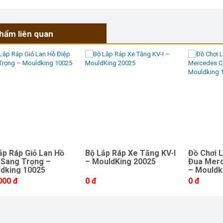
hẩm liên quan
ắp Ráp Giỏ Lan Hồ
Bộ Lắp Ráp Xe Tăng KV-I
Đồ Chơi 
 Sang Trọng –
– MouldKing 20025
Đua Mer
dking 10025
– Mouldk
000 đ
0 đ
0 đ