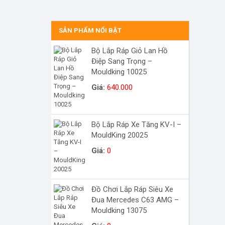
SẢN PHẨM NỔI BẬT
Bộ Lắp Ráp Giỏ Lan Hồ
Điệp Sang Trọng –
Mouldking 10025
Giá:
640.000
Bộ Lắp Ráp Xe Tăng KV-I –
MouldKing 20025
Giá:
0
Đồ Chơi Lắp Ráp Siêu Xe
Đua Mercedes C63 AMG –
Mouldking 13075