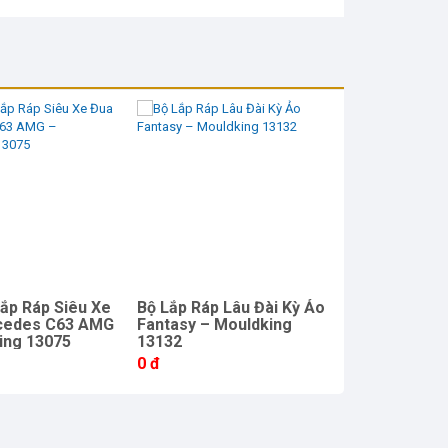
Lắp Ráp Siêu Xe
Bộ Lắp Ráp Lâu Đài Kỳ Ảo
Bộ Lắp Ráp Đ
cedes C63 AMG
Fantasy – Mouldking
La Mã Cổ Đại 
ing 13075
13132
Mouldking 22
0 đ
0 đ