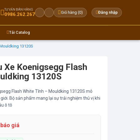
TƯ VẤN BÁN HÀNG
Giỏ hàng (
0
)
Đăng nhập
0986.262.267
Tải Catalog
 Mouldking 13120S
u Xe Koenigsegg Flash
ouldking 13120S
igsegg Flash White Tĩnh – Mouldking 13120S mô
iới. Bộ sản phẩm mang lại sự trải nghiệm thú vị khi
u ô tô
 báo giá