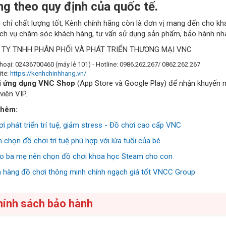
ng theo quy định của quốc tế.
chỉ chất lượng tốt, Kênh chính hãng còn là đơn vị mang đến cho khá
ịch vụ chăm sóc khách hàng, tư vấn sử dụng sản phẩm, bảo hành nhan
 TY TNHH PHÂN PHỐI VÀ PHÁT TRIỂN THƯƠNG MẠI VNC
thoại: 02436700460 (máy lẻ 101) - Hotline: 0986.262.267/ 0862.262.267
ite:
https://kenhchinhhang.vn/
i ứng dụng
VNC Shop
(App Store và Google Play) để nhận khuyến mã
viên VIP.
thêm:
i phát triển trí tuệ, giảm stress - Đồ chơi cao cấp VNC
 chọn đồ chơi trí tuệ phù hợp với lứa tuổi của bé
ao ba mẹ nên chọn đồ chơi khoa học Steam cho con
 hàng đồ chơi thông minh chính ngạch giá tốt VNCC Group
hính sách bảo hành