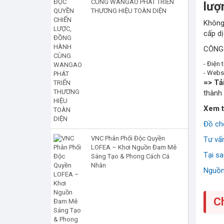
CÙNG WANGAO PHÁT TRIỂN
lượ
THƯƠNG HIỆU TOÀN DIỆN
Không 
cấp d
CÔNG
- Điện 
- Webs
=> Tả
thành 
Xem 
Đồ chơ
VNC Phân Phối Độc Quyền
Tư vấn
LOFEA – Khơi Nguồn Đam Mê
Tại s
Sáng Tạo & Phong Cách Cá
Nhân
Nguồn
C