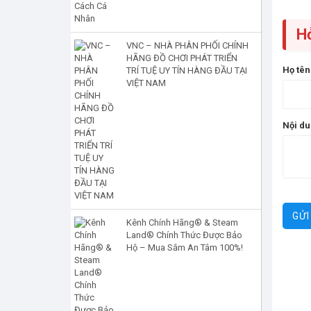
H
VNC – NHÀ PHÂN PHỐI CHÍNH
HÃNG ĐỒ CHƠI PHÁT TRIỂN
Họ tê
TRÍ TUỆ UY TÍN HÀNG ĐẦU TẠI
VIỆT NAM
Nội d
Kênh Chính Hãng® & Steam
Land® Chính Thức Được Bảo
Hộ – Mua Sắm An Tâm 100%!