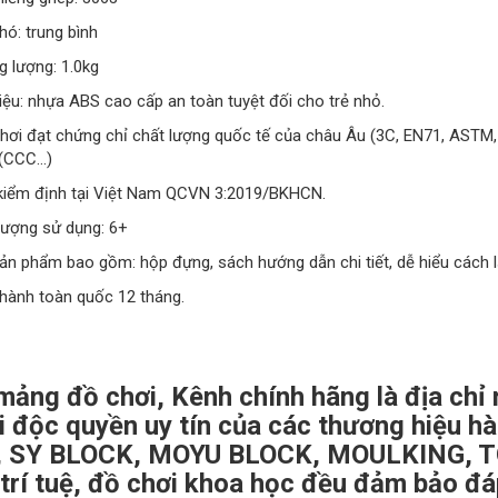
hó: trung bình
g lượng: 1.0kg
liệu: nhựa ABS cao cấp an toàn tuyệt đối cho trẻ nhỏ.
chơi đạt chứng chỉ chất lượng quốc tế của châu Âu (3C, EN71, ASTM,
(CCC…)
 kiểm định tại Việt Nam QCVN 3:2019/BKHCN.
tượng sử dụng: 6+
ản phẩm bao gồm: hộp đựng, sách hướng dẫn chi tiết, dễ hiểu cách l
 hành toàn quốc 12 tháng.
mảng đồ chơi, Kênh chính hãng là địa chỉ
i độc quyền uy tín của các thương hiệu h
 SY BLOCK, MOYU BLOCK, MOULKING, TOPT
 trí tuệ, đồ chơi khoa học đều đảm bảo đá