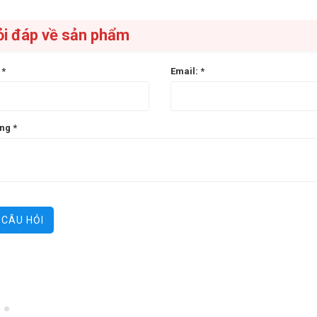
ỏi đáp về sản phẩm
n
*
Email:
*
ung
*
GỬI CÂU HỎI