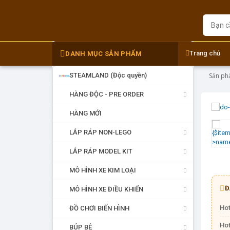
Trang chủ
DANH MỤC SẢN PHẨM
DANH MỤC SẢN PHẨM
STEAMLAND (Độc quyền)
Sản p
HÀNG ĐỘC - PRE ORDER
HÀNG MỚI
LẮP RÁP NON-LEGO
LẮP RÁP MODEL KIT
MÔ HÌNH XE KIM LOẠI
Đ
MÔ HÌNH XE ĐIỀU KHIỂN
Hot
ĐỒ CHƠI BIẾN HÌNH
Hot
BÚP BÊ