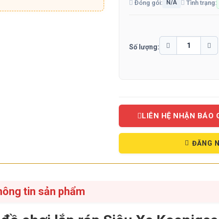
Đóng gói:
Tình trạng:
N/A
Số lượng:
LIÊN HỆ NHẬN BÁO 
ĐĂNG N
hông tin sản phẩm