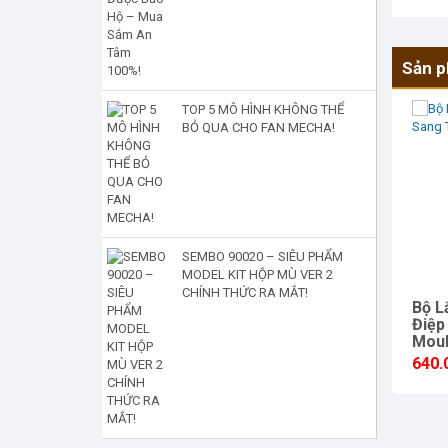
Sản p
TOP 5 MÔ HÌNH KHÔNG THỂ
BỎ QUA CHO FAN MECHA!
SEMBO 90020 – SIÊU PHẨM
MODEL KIT HỘP MÙ VER 2
CHÍNH THỨC RA MẮT!
Bộ L
Điệp
Moul
640.