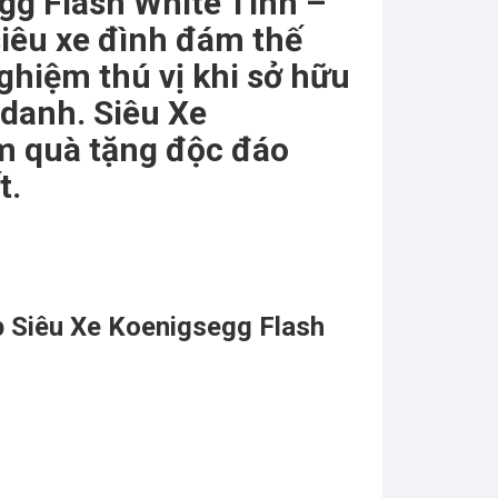
gg Flash White Tĩnh –
êu xe đình đám thế
nghiệm thú vị khi sở hữu
 danh. Siêu Xe
m quà tặng độc đáo
t.
áp Siêu Xe Koenigsegg Flash