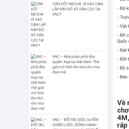
CƠN SỐT MECHA: VÌ SAO DÂN
- Độ k
LẮP RÁP ĐỔ XÔ SĂN CZS TẠI
VNC?
- Trọn
- Vật 
- Đồ 
Quốc 
- Đạt
VNC – Nhà phân phối độc
- Đối 
quyền Xuja tại Việt Nam: Thế
giới mô hình thu nhỏ cho mọi
- Bộ s
đam mê
- Bảo
Về 
chơ
4M,
VNC – ĐỐI TÁC ĐỘC QUYỀN
ráp
CHIẾN LƯỢC, ĐỒNG HÀNH