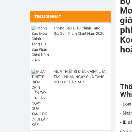
Bộ
Mo
TIN MỚI NHẤT
giớ
ph
Thông Báo Điều Chỉnh Tăng
Giá Sản Phẩm Chint Năm 2026
Ko
hoặ
MUA THIẾT BỊ ĐIỆN CHINT LIỀN
TAY – NHẬN NGAY QUÀ TẶNG
ĐỒ CHƠI LẮP RÁP
Thô
Whi
- Loại
- Nhã
- ID 
- Số 