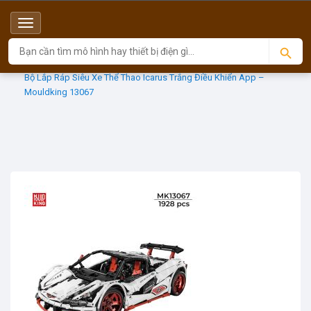
Menu
Top
Sản phẩm
MOULD KING
Bộ Lắp Ráp Siêu Xe Thể Thao Icarus Trắng Điều Khiển App –
Mouldking 13067