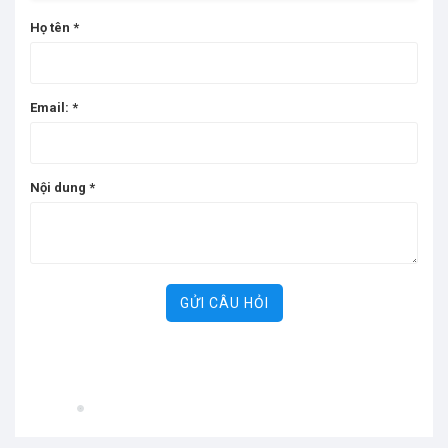
Họ tên
*
Email:
*
Nội dung
*
GỬI CÂU HỎI