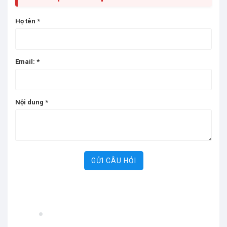
Họ tên
*
Email:
*
Nội dung
*
GỬI CÂU HỎI