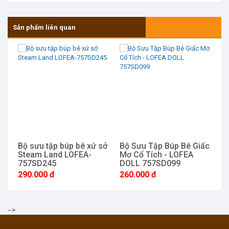
Sản phẩm liên quan
Bộ sưu tập búp bê xứ sở
Bộ Sưu Tập Búp Bê Giấc
B
Steam Land LOFEA-
Mơ Cổ Tích - LOFEA
S
757SD245
DOLL 757SD099
7
290.000 đ
260.000 đ
2
-->