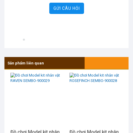
GỬI CÂU HỎI
Sản phẩm liên quan
Đồ chơi Model kit nhân
Đồ chơi Model kit nhân
Đồ