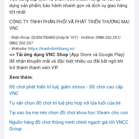
dụng sản phẩm, bảo hành nhanh gọn và dịch vụ giao hàng
tốt nhất.
CÔNG TY TNHH PHÂN PHỐI VÀ PHÁT TRIỂN THƯƠNG MẠI
VNC
- Điện thoại: 02436700460 (máy lẻ 101) - Hotline: 0986.262.267/
0862.262.267
- Website:
https://kenhchinhhang.vn/
=> Tải ứng dụng
VNC Shop
(App Store và Google Play)
để nhận khuyến mãi và đặc biệt nhiều ưu đãi bất ngờ khi
trở thành thành viên VIP.
Xem thêm:
Đồ chơi phát triển trí tuệ, giảm stress - Đồ chơi cao cấp
VNC
Tư vấn chọn đồ chơi trí tuệ phù hợp với lứa tuổi của bé
Tại sao ba mẹ nên chọn đồ chơi khoa học Steam cho con
Nguồn hàng đồ chơi thông minh chính ngạch giá tốt VNCC
Group