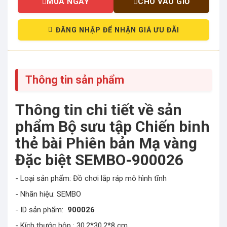
MUA NGAY
CHO VÀO GIỎ
ĐĂNG NHẬP ĐỂ NHẬN GIÁ ƯU ĐÃI
Thông tin sản phẩm
Thông tin chi tiết về sản
phẩm Bộ sưu tập Chiến binh
thẻ bài Phiên bản Mạ vàng
Đặc biệt SEMBO-900026
- Loại sản phẩm: Đồ chơi lắp ráp mô hình tĩnh
- Nhãn hiệu: SEMBO
- ID sản phẩm:
900026
- Kích thước hộp : 30.2*30.2*8 cm