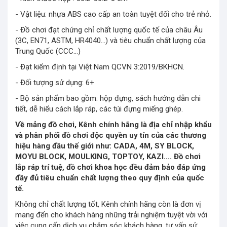
- Vật liệu: nhựa ABS cao cấp an toàn tuyệt đối cho trẻ nhỏ.
- Đồ chơi đạt chứng chỉ chất lượng quốc tế của châu Âu
(3C, EN71, ASTM, HR4040…) và tiêu chuẩn chất lượng của
Trung Quốc (CCC…)
- Đạt kiểm định tại Việt Nam QCVN 3:2019/BKHCN.
- Đối tượng sử dụng: 6+
- Bộ sản phẩm bao gồm: hộp đựng, sách hướng dẫn chi
tiết, dễ hiểu cách lắp ráp, các túi đựng miếng ghép.
Về mảng đồ chơi, Kênh chính hãng là địa chỉ nhập khẩu
và phân phối đồ chơi độc quyền uy tín của các thương
hiệu hàng đầu thế giới như: CADA, 4M, SY BLOCK,
MOYU BLOCK, MOULKING, TOPTOY, KAZI.... Đồ chơi
lắp ráp trí tuệ, đồ chơi khoa học đều đảm bảo đáp ứng
đầy đủ tiêu chuẩn chất lượng theo quy định của quốc
tế.
Không chỉ chất lượng tốt, Kênh chính hãng còn là đơn vị
mang đến cho khách hàng những trải nghiệm tuyệt vời với
việc cung cấp dịch vụ chăm sóc khách hàng, tư vấn sử