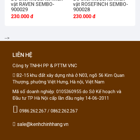
vật RAVEN SEMBO-
vật ROSEFINCH SEMBO-
ng
900029
900028
S
230.000 đ
230.000 đ
4
-->
LIÊN HỆ
Công ty TNHH PP & PTTM VNC
B2-15 khu đất xây dựng nhà ở N03, ngõ 56 Kim Quan
Thượng, phường Việt Hưng, Hà nội, Việt Nam
Mã số doanh nghiệp: 0105360955 do Sở Kế hoạch và
Đầu tư TP Hà Nội cấp lần đầu ngày 14-06-2011
0986.262.267 / 0862.262.267
sale@kenhchinhhang.vn