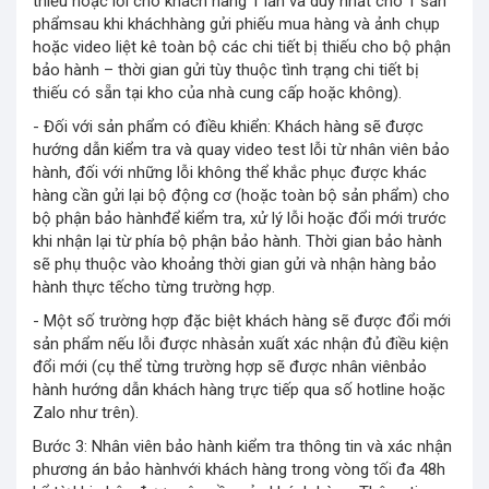
thiếu hoặc lỗi cho khách hàng 1 lần và duy nhất cho 1 sản
phẩmsau khi kháchhàng gửi phiếu mua hàng và ảnh chụp
hoặc video liệt kê toàn bộ các chi tiết bị thiếu cho bộ phận
bảo hành – thời gian gửi tùy thuộc tình trạng chi tiết bị
thiếu có sẵn tại kho của nhà cung cấp hoặc không).
- Đối với sản phẩm có điều khiển: Khách hàng sẽ được
hướng dẫn kiểm tra và quay video test lỗi từ nhân viên bảo
hành, đối với những lỗi không thể khắc phục được khác
hàng cần gửi lại bộ động cơ (hoặc toàn bộ sản phẩm) cho
bộ phận bảo hànhđể kiểm tra, xử lý lỗi hoặc đổi mới trước
khi nhận lại từ phía bộ phận bảo hành. Thời gian bảo hành
sẽ phụ thuộc vào khoảng thời gian gửi và nhận hàng bảo
hành thực tếcho từng trường hợp.
- Một số trường hợp đặc biệt khách hàng sẽ được đổi mới
sản phẩm nếu lỗi được nhàsản xuất xác nhận đủ điều kiện
đổi mới (cụ thể từng trường hợp sẽ được nhân viênbảo
hành hướng dẫn khách hàng trực tiếp qua số hotline hoặc
Zalo như trên).
Bước 3: Nhân viên bảo hành kiểm tra thông tin và xác nhận
phương án bảo hànhvới khách hàng trong vòng tối đa 48h