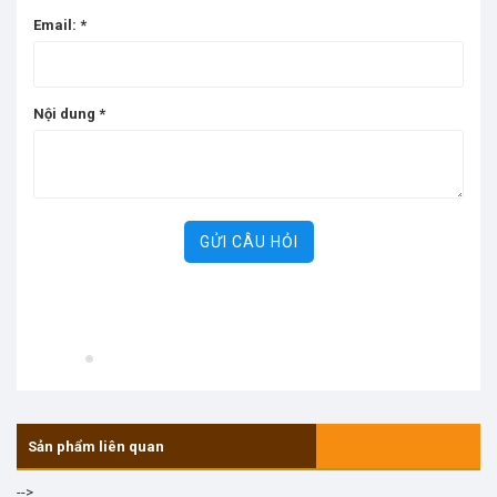
Email:
*
Nội dung
*
GỬI CÂU HỎI
Sản phẩm liên quan
-->