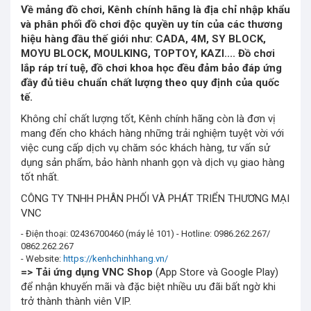
Về mảng đồ chơi, Kênh chính hãng là địa chỉ nhập khẩu
và phân phối đồ chơi độc quyền uy tín của các thương
hiệu hàng đầu thế giới như: CADA, 4M, SY BLOCK,
MOYU BLOCK, MOULKING, TOPTOY, KAZI.... Đồ chơi
lắp ráp trí tuệ, đồ chơi khoa học đều đảm bảo đáp ứng
đầy đủ tiêu chuẩn chất lượng theo quy định của quốc
tế.
Không chỉ chất lượng tốt, Kênh chính hãng còn là đơn vị
mang đến cho khách hàng những trải nghiệm tuyệt vời với
việc cung cấp dịch vụ chăm sóc khách hàng, tư vấn sử
dụng sản phẩm, bảo hành nhanh gọn và dịch vụ giao hàng
tốt nhất.
CÔNG TY TNHH PHÂN PHỐI VÀ PHÁT TRIỂN THƯƠNG MẠI
VNC
- Điện thoại: 02436700460 (máy lẻ 101) - Hotline: 0986.262.267/
0862.262.267
- Website:
https://kenhchinhhang.vn/
=> Tải ứng dụng
VNC Shop
(App Store và Google Play)
để nhận khuyến mãi và đặc biệt nhiều ưu đãi bất ngờ khi
trở thành thành viên VIP.