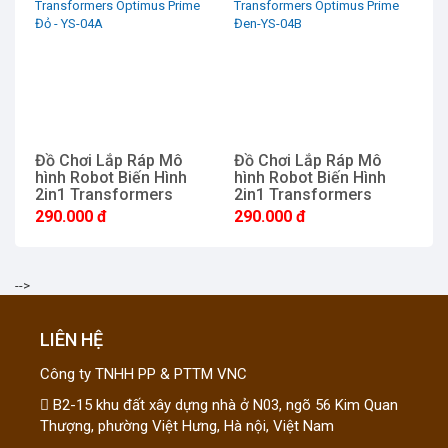
Đồ Chơi Lắp Ráp Mô
Đồ Chơi Lắp Ráp Mô
Đồ
hình Robot Biến Hình
hình Robot Biến Hình
2
2in1 Transformers
2in1 Transformers
Si
Optimus Prime Đỏ - YS-
Optimus Prime Đen-YS-
290.000 đ
290.000 đ
4
04A
04B
-->
LIÊN HỆ
Công ty TNHH PP & PTTM VNC
B2-15 khu đất xây dựng nhà ở N03, ngõ 56 Kim Quan
Thượng, phường Việt Hưng, Hà nội, Việt Nam