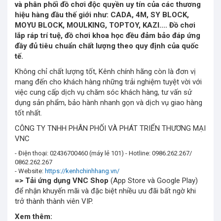
và phân phối đồ chơi độc quyền uy tín của các thương
hiệu hàng đầu thế giới như: CADA, 4M, SY BLOCK,
MOYU BLOCK, MOULKING, TOPTOY, KAZI.... Đồ chơi
lắp ráp trí tuệ, đồ chơi khoa học đều đảm bảo đáp ứng
đầy đủ tiêu chuẩn chất lượng theo quy định của quốc
tế.
Không chỉ chất lượng tốt, Kênh chính hãng còn là đơn vị
mang đến cho khách hàng những trải nghiệm tuyệt vời với
việc cung cấp dịch vụ chăm sóc khách hàng, tư vấn sử
dụng sản phẩm, bảo hành nhanh gọn và dịch vụ giao hàng
tốt nhất.
CÔNG TY TNHH PHÂN PHỐI VÀ PHÁT TRIỂN THƯƠNG MẠI
VNC
- Điện thoại: 02436700460 (máy lẻ 101) - Hotline: 0986.262.267/
0862.262.267
- Website:
https://kenhchinhhang.vn/
=> Tải ứng dụng
VNC Shop
(App Store và Google Play)
để nhận khuyến mãi và đặc biệt nhiều ưu đãi bất ngờ khi
trở thành thành viên VIP.
Xem thêm: