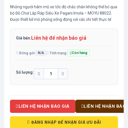
Những người hâm mộ xe tốc độ chắc chắn không thể bỏ qua
bộ Đồ Chơi Lắp Ráp Siêu Xe Pagani Imola – MOYU 88022.
Được thiết kế mô phỏng sống động với các chi tiết thực tế
Liên hệ để nhận báo giá
Giá bán:
Đóng gói:
Tình trạng:
N/A
Còn hàng
Số lượng:
LIÊN HỆ NHẬN BÁO GIÁ
LIÊN HỆ NHẬN BÁO 
ĐĂNG NHẬP ĐỂ NHẬN GIÁ ƯU ĐÃI