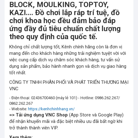
BLOCK, MOULKING, TOPTOY,
KAZI.... Đồ chơi lắp ráp trí tuệ, đồ
chơi khoa học đều đảm bảo đáp
ứng đầy đủ tiêu chuẩn chất lượng
theo quy định của quốc tế.
Không chỉ chất lượng tốt, Kênh chính hãng còn là đơn vị
mang đến cho khách hàng những trải nghiệm tuyệt vời với
việc cung cấp dịch vụ chăm sóc khách hàng, tư vấn sử
dụng sản phẩm, bảo hành nhanh gọn và dịch vụ giao hàng
tốt nhất.
CÔNG TY TNHH PHÂN PHỐI VÀ PHÁT TRIỂN THƯƠNG MẠI
VNC
- Điện thoại: 02436700460 (máy lẻ 101) - Hotline: 0986.262.267/
0862.262.267
- Website:
https://kenhchinhhang.vn/
=> Tải ứng dụng
VNC Shop
(App Store và Google Play)
để nhận khuyến mãi và đặc biệt nhiều ưu đãi bất ngờ khi
trở thành thành viên VIP.
Xem thêm: