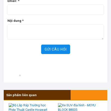
Email:
*
Nội dung
*
GỬI CÂU HỎI
Sản phẩm liên quan