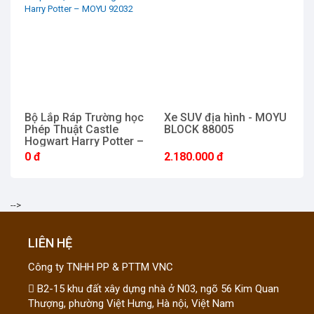
Bộ Lắp Ráp Trường học
Xe SUV địa hình - MOYU
Si
Phép Thuật Castle
BLOCK 88005
F
Hogwart Harry Potter –
MOYU 92032
0 đ
2.180.000 đ
9
-->
LIÊN HỆ
Công ty TNHH PP & PTTM VNC
B2-15 khu đất xây dựng nhà ở N03, ngõ 56 Kim Quan
Thượng, phường Việt Hưng, Hà nội, Việt Nam