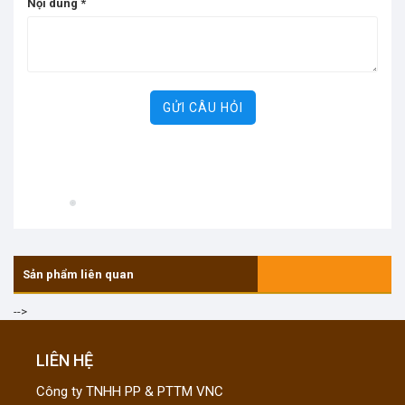
Nội dung
*
GỬI CÂU HỎI
Sản phẩm liên quan
-->
LIÊN HỆ
Công ty TNHH PP & PTTM VNC