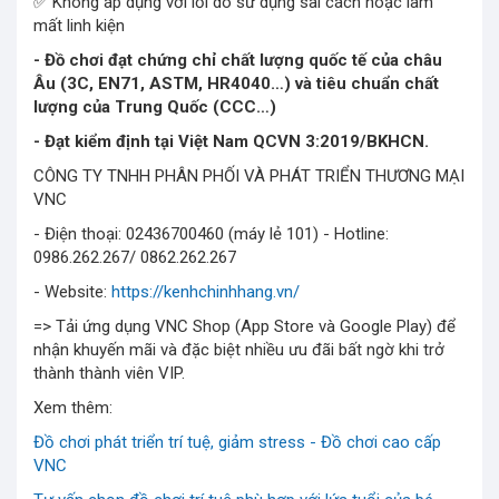
✅ Không áp dụng với lỗi do sử dụng sai cách hoặc làm
mất linh kiện
- Đồ chơi đạt chứng chỉ chất lượng quốc tế của châu
Âu (3C, EN71, ASTM, HR4040…) và tiêu chuẩn chất
lượng của Trung Quốc (CCC…)
- Đạt kiểm định tại Việt Nam QCVN 3:2019/BKHCN.
CÔNG TY TNHH PHÂN PHỐI VÀ PHÁT TRIỂN THƯƠNG MẠI
VNC
- Điện thoại: 02436700460 (máy lẻ 101) - Hotline:
0986.262.267/ 0862.262.267
- Website:
https://kenhchinhhang.vn/
=> Tải ứng dụng VNC Shop (App Store và Google Play) để
nhận khuyến mãi và đặc biệt nhiều ưu đãi bất ngờ khi trở
thành thành viên VIP.
Xem thêm:
Đồ chơi phát triển trí tuệ, giảm stress - Đồ chơi cao cấp
VNC