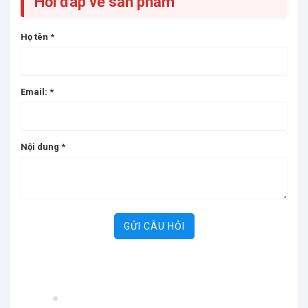
Hỏi đáp về sản phẩm
Họ tên
*
Email:
*
Nội dung
*
GỬI CÂU HỎI