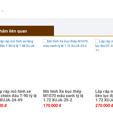
hẩm liên quan
ắp ráp mô hình xe
Mô hình Xe bọc thép
Lắp ráp m
 chiến đấu T-90 tỷ lệ
M1070 màu xanh tỷ lệ
liên lục đ
 XUJA-24-49
1:72 XUJA-25-2
1:72 XUJ
00 đ
170.000 đ
270.000 