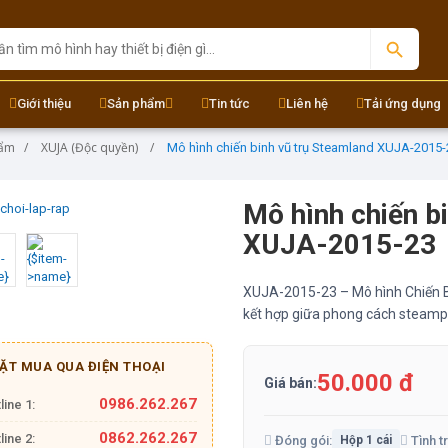
Giới thiệu
Sản phẩm
Tin tức
Liên hệ
Tải ứng dụng
hẩm
XUJA (Độc quyền)
Mô hình chiến binh vũ trụ Steamland XUJA-2015-
Mô hình chiến b
XUJA-2015-23
XUJA-2015-23 – Mô hình Chiến B
kết hợp giữa phong cách steampun
ẶT MUA QUA ĐIỆN THOẠI
50.000 đ
Giá bán:
0986.262.267
line 1:
0862.262.267
line 2:
Đóng gói:
Tình t
Hộp 1 cái