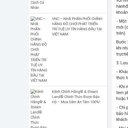
với n
hànhđể
khoảng
VNC – NHÀ PHÂN PHỐI CHÍNH
- Một
HÃNG ĐỒ CHƠI PHÁT TRIỂN
mới (
TRÍ TUỆ UY TÍN HÀNG ĐẦU TẠI
trên).
VIỆT NAM
Bước 3
khi n
trựcti
3. Lưu
- Khá
thức t
- Khi 
Kênh Chính Hãng® & Steam
tem p
Land® Chính Thức Được Bảo
hoặc 
Hộ – Mua Sắm An Tâm 100%!
- Chi 
bảo h
khách