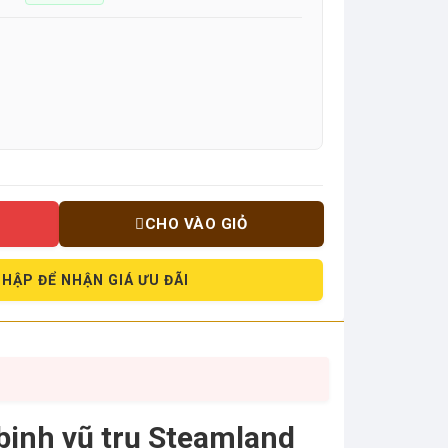
CHO VÀO GIỎ
HẬP ĐỂ NHẬN GIÁ ƯU ĐÃI
binh vũ trụ Steamland