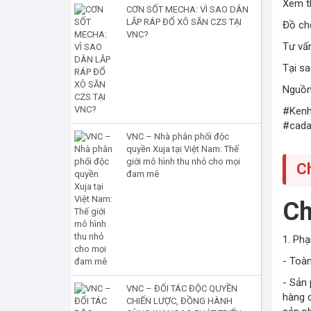
Xem t
CƠN SỐT MECHA: VÌ SAO DÂN
LẮP RÁP ĐỔ XÔ SĂN CZS TẠI
Đồ chơ
VNC?
Tư vấn
Tại s
Nguồn
#Kenh
#cada
VNC – Nhà phân phối độc
quyền Xuja tại Việt Nam: Thế
giới mô hình thu nhỏ cho mọi
C
đam mê
Ch
1. Phạ
- Toà
- Sản
VNC – ĐỐI TÁC ĐỘC QUYỀN
hàng 
CHIẾN LƯỢC, ĐỒNG HÀNH