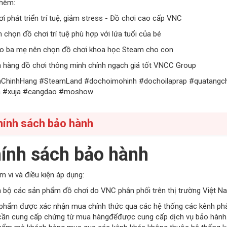
hêm:
i phát triển trí tuệ, giảm stress - Đồ chơi cao cấp VNC
 chọn đồ chơi trí tuệ phù hợp với lứa tuổi của bé
ao ba mẹ nên chọn đồ chơi khoa học Steam cho con
 hàng đồ chơi thông minh chính ngạch giá tốt VNCC Group
ChinhHang #SteamLand #dochoimohinh #dochoilaprap #quatangc
 #xuja #cangdao #moshow
hính sách bảo hành
ính sách bảo hành
m vi và điều kiện áp dụng:
n bộ các sản phẩm đồ chơi do VNC phân phối trên thị trường Việt N
 phẩm được xác nhận mua chính thức qua các hệ thống các kênh phâ
cần cung cấp chứng từ mua hàngđểđược cung cấp dịch vụ bảo hành.