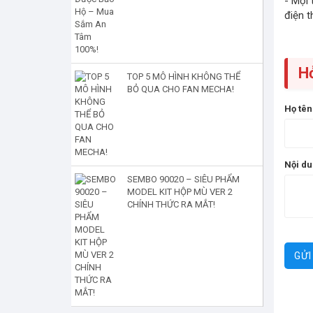
- Mọi 
điện t
H
TOP 5 MÔ HÌNH KHÔNG THỂ
BỎ QUA CHO FAN MECHA!
Họ tê
Nội d
SEMBO 90020 – SIÊU PHẨM
MODEL KIT HỘP MÙ VER 2
CHÍNH THỨC RA MẮT!