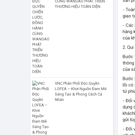
sản p
CÙNG WANGAO PHÁT TRIỂN
THƯƠNG HIỆU TOÀN DIỆN
- Toà
giao t
- Các
hàng 
của k
2. Qui
Bước 1
thông
của sả
Bước 2
VNC Phân Phối Độc Quyền
lỗi có
LOFEA – Khơi Nguồn Đam Mê
từ phí
Sáng Tạo & Phong Cách Cá
Nhân
- Đối 
dụng đ
kháchh
gửi tù
- Đối 