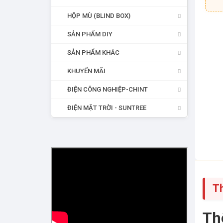
HỘP MÙ (BLIND BOX)
SẢN PHẨM DIY
SẢN PHẨM KHÁC
KHUYẾN MÃI
ĐIỆN CÔNG NGHIỆP-CHINT
ĐIỆN MẶT TRỜI - SUNTREE
T
Th