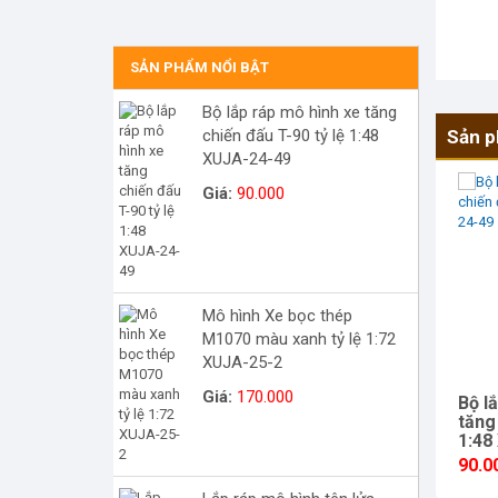
SẢN PHẨM NỔI BẬT
Bộ lắp ráp mô hình xe tăng
chiến đấu T-90 tỷ lệ 1:48
Sản p
XUJA-24-49
Giá:
90.000
Mô hình Xe bọc thép
M1070 màu xanh tỷ lệ 1:72
XUJA-25-2
Giá:
170.000
Bộ l
tăng
1:48
90.0