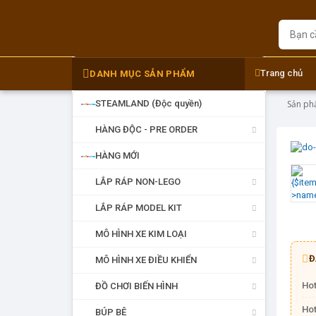
Trang chủ
DANH MỤC SẢN PHẨM
DANH MỤC SẢN PHẨM
STEAMLAND (Độc quyền)
Sản p
HÀNG ĐỘC - PRE ORDER
HÀNG MỚI
LẮP RÁP NON-LEGO
LẮP RÁP MODEL KIT
MÔ HÌNH XE KIM LOẠI
Đ
MÔ HÌNH XE ĐIỀU KHIỂN
Hot
ĐỒ CHƠI BIẾN HÌNH
Hot
BÚP BÊ