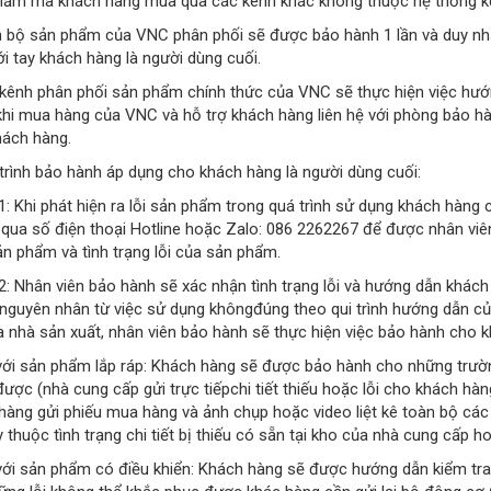
hẩm mà khách hàng mua qua các kênh khác không thuộc hệ thống k
n bộ sản phẩm của VNC phân phối sẽ được bảo hành 1 lần và duy nh
ới tay khách hàng là người dùng cuối.
 kênh phân phối sản phẩm chính thức của VNC sẽ thực hiện việc hư
khi mua hàng của VNC và hỗ trợ khách hàng liên hệ với phòng bảo 
hách hàng.
 trình bảo hành áp dụng cho khách hàng là người dùng cuối:
: Khi phát hiện ra lỗi sản phẩm trong quá trình sử dụng khách hàng
 qua số điện thoại Hotline hoặc Zalo: 086 2262267 để được nhân viê
n phẩm và tình trạng lỗi của sản phẩm.
: Nhân viên bảo hành sẽ xác nhận tình trạng lỗi và hướng dẫn khách
 nguyên nhân từ việc sử dụng khôngđúng theo qui trình hướng dẫn củ
a nhà sản xuất, nhân viên bảo hành sẽ thực hiện việc bảo hành cho k
với sản phẩm lắp ráp: Khách hàng sẽ được bảo hành cho những trường 
ược (nhà cung cấp gửi trực tiếpchi tiết thiếu hoặc lỗi cho khách hà
àng gửi phiếu mua hàng và ảnh chụp hoặc video liệt kê toàn bộ các c
y thuộc tình trạng chi tiết bị thiếu có sẵn tại kho của nhà cung cấp h
với sản phẩm có điều khiển: Khách hàng sẽ được hướng dẫn kiểm tra v