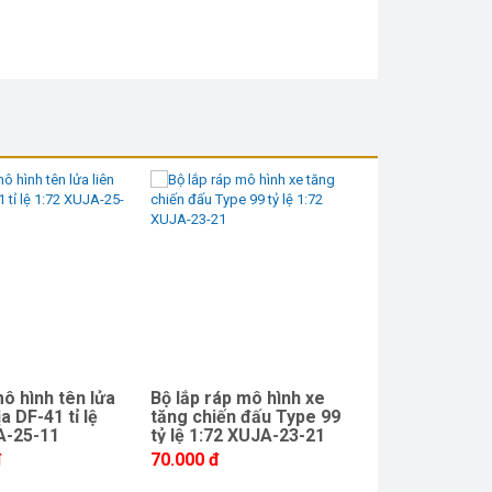
ô hình tên lửa
Bộ lắp ráp mô hình xe
Mô hình lắp g
ịa DF-41 tỉ lệ
tăng chiến đấu Type 99
thép M1070 &
A-25-11
tỷ lệ 1:72 XUJA-23-21
chiến đấu chủ
Xuja 25-9
đ
70.000 đ
220.000 đ