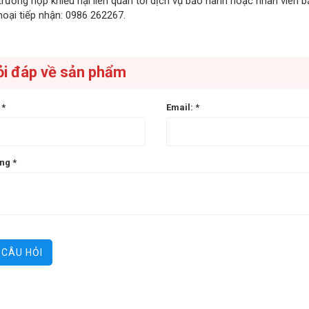
trường hợp khiếu nại liên quan tới dịch vụ bảo hành hoặc nhân viên 
hoại tiếp nhận: 0986 262267.
ỏi đáp về sản phẩm
n
*
Email:
*
ung
*
GỬI CÂU HỎI