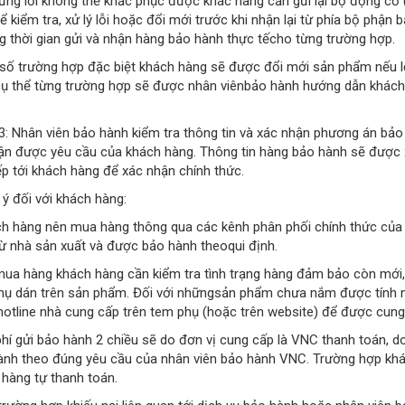
hững lỗi không thể khắc phục được khác hàng cần gửi lại bộ động c
 kiểm tra, xử lý lỗi hoặc đổi mới trước khi nhận lại từ phía bộ phận
 thời gian gửi và nhận hàng bảo hành thực tếcho từng trường hợp.
 số trường hợp đặc biệt khách hàng sẽ được đổi mới sản phẩm nếu l
cụ thể từng trường hợp sẽ được nhân viênbảo hành hướng dẫn khách 
: Nhân viên bảo hành kiểm tra thông tin và xác nhận phương án bảo
hận được yêu cầu của khách hàng. Thông tin hàng bảo hành sẽ được 
ếp tới khách hàng để xác nhận chính thức.
 ý đối với khách hàng:
ch hàng nên mua hàng thông qua các kênh phân phối chính thức c
ừ nhà sản xuất và được bảo hành theoqui định.
mua hàng khách hàng cần kiểm tra tình trạng hàng đảm bảo còn mới,
hụ dán trên sản phẩm. Đối với nhữngsản phẩm chưa nắm được tính năn
hotline nhà cung cấp trên tem phụ (hoặc trên website) để được cung
phí gửi bảo hành 2 chiều sẽ do đơn vị cung cấp là VNC thanh toán, 
ành theo đúng yêu cầu của nhân viên bảo hành VNC. Trường hợp khách
 hàng tự thanh toán.