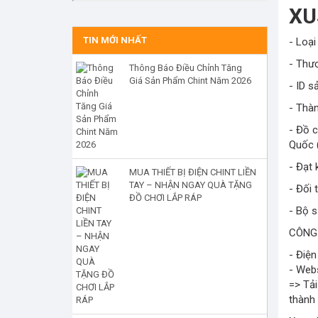
XU
TIN MỚI NHẤT
- Loại
- Thư
Thông Báo Điều Chỉnh Tăng
Giá Sản Phẩm Chint Năm 2026
- ID 
- Thàn
- Đồ 
Quốc 
- Đạt
MUA THIẾT BỊ ĐIỆN CHINT LIỀN
TAY – NHẬN NGAY QUÀ TẶNG
- Đối 
ĐỒ CHƠI LẮP RÁP
- Bộ 
CÔNG
- Điện
- Webs
=> Tải
thành 