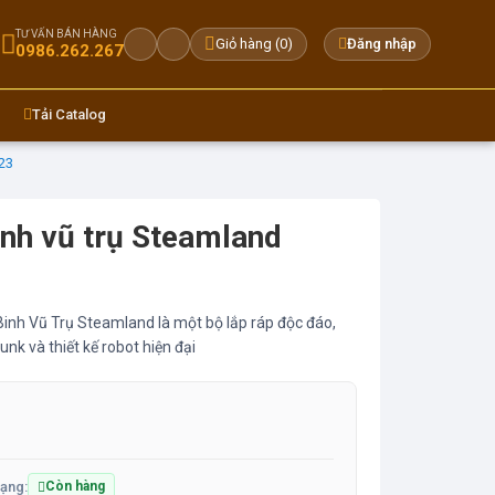
TƯ VẤN BÁN HÀNG
Giỏ hàng (
0
)
Đăng nhập
0986.262.267
Tải Catalog
23
inh vũ trụ Steamland
inh Vũ Trụ Steamland là một bộ lắp ráp độc đáo,
k và thiết kế robot hiện đại
rạng:
Còn hàng