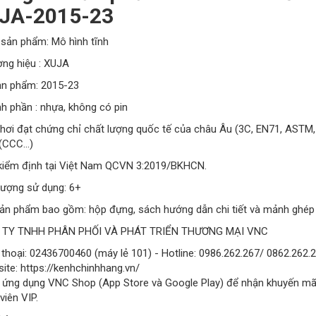
JA-2015-23
 sản phẩm: Mô hình tĩnh
ơng hiệu : XUJA
sản phẩm: 2015-23
h phần : nhựa, không có pin
chơi đạt chứng chỉ chất lượng quốc tế của châu Âu (3C, EN71, ASTM,
(CCC…)
 kiểm định tại Việt Nam QCVN 3:2019/BKHCN.
tượng sử dụng: 6+
sản phẩm bao gồm: hộp đựng, sách hướng dẫn chi tiết và mảnh ghép
 TY TNHH PHÂN PHỐI VÀ PHÁT TRIỂN THƯƠNG MẠI VNC
 thoại: 02436700460 (máy lẻ 101) - Hotline: 0986.262.267/ 0862.262.
ite: https://kenhchinhhang.vn/
 ứng dụng VNC Shop (App Store và Google Play) để nhận khuyến mãi v
viên VIP.