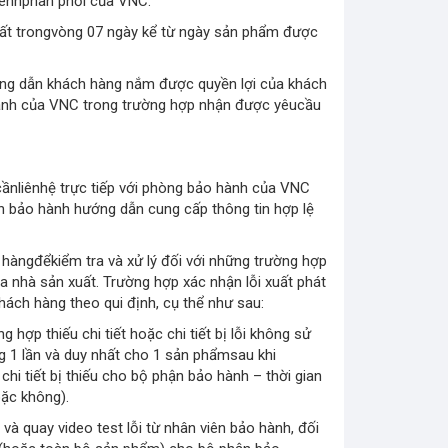
ênhphân phối của VNC.
ất trongvòng 07 ngày kể từ ngày sản phẩm được
ớng dẫn khách hàng nắm được quyền lợi của khách
hành của VNC trong trường hợp nhận được yêucầu
 cầnliênhệ trực tiếp với phòng bảo hành của VNC
n bảo hành hướng dẫn cung cấp thông tin hợp lệ
 hàngđểkiểm tra và xử lý đối với những trường hợp
a nhà sản xuất. Trường hợp xác nhận lỗi xuất phát
hách hàng theo qui định, cụ thể như sau:
hợp thiếu chi tiết hoặc chi tiết bị lỗi không sử
ng 1 lần và duy nhất cho 1 sản phẩmsau khi
hi tiết bị thiếu cho bộ phận bảo hành – thời gian
oặc không).
à quay video test lỗi từ nhân viên bảo hành, đối