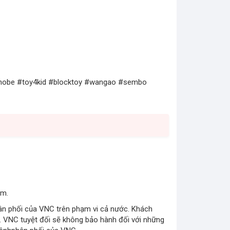
hobe #toy4kid #blocktoy #wangao #sembo
am.
n phối của VNC trên phạm vi cả nước. Khách
 VNC tuyệt đối sẽ không bảo hành đối với những