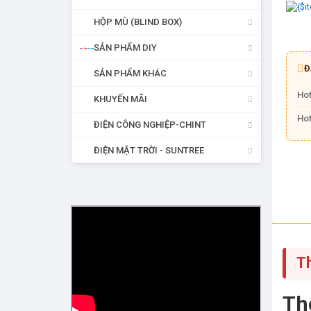
HỘP MÙ (BLIND BOX)
SẢN PHẨM DIY
Đ
SẢN PHẨM KHÁC
Hot
KHUYẾN MÃI
Hot
ĐIỆN CÔNG NGHIỆP-CHINT
ĐIỆN MẶT TRỜI - SUNTREE
T
Th