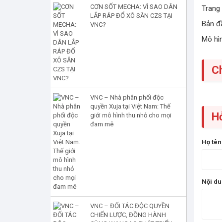
CƠN SỐT MECHA: VÌ SAO DÂN
Trang 
LẮP RÁP ĐỔ XÔ SĂN CZS TẠI
Bản đầ
VNC?
Mô hìn
C
VNC – Nhà phân phối độc
quyền Xuja tại Việt Nam: Thế
H
giới mô hình thu nhỏ cho mọi
đam mê
Họ tê
Nội d
VNC – ĐỐI TÁC ĐỘC QUYỀN
CHIẾN LƯỢC, ĐỒNG HÀNH