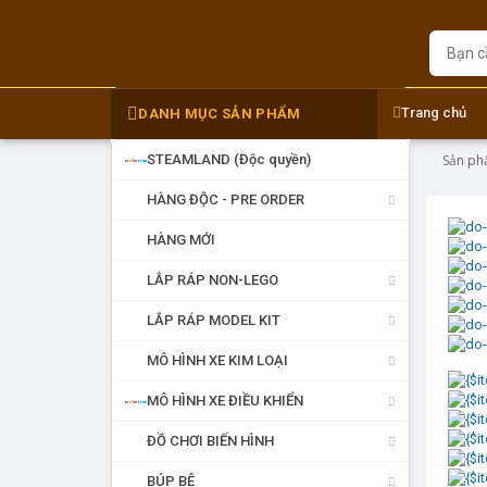
Trang chủ
DANH MỤC SẢN PHẨM
DANH MỤC SẢN PHẨM
STEAMLAND (Độc quyền)
Sản p
HÀNG ĐỘC - PRE ORDER
HÀNG MỚI
LẮP RÁP NON-LEGO
LẮP RÁP MODEL KIT
MÔ HÌNH XE KIM LOẠI
MÔ HÌNH XE ĐIỀU KHIỂN
ĐỒ CHƠI BIẾN HÌNH
BÚP BÊ