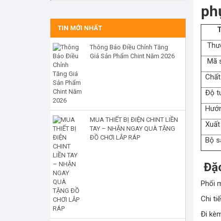
ph
TIN MỚI NHẤT
Thu
Thươ
Thông Báo Điều Chỉnh Tăng
Giá Sản Phẩm Chint Năm 2026
Mã s
Chất 
Độ tu
Hướn
MUA THIẾT BỊ ĐIỆN CHINT LIỀN
Xuất
TAY – NHẬN NGAY QUÀ TẶNG
ĐỒ CHƠI LẮP RÁP
Bộ s
Đặc
Phối m
Chi ti
Đi kèm