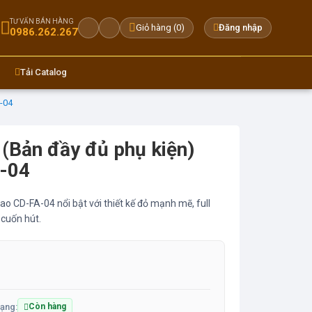
TƯ VẤN BÁN HÀNG
Giỏ hàng (
0
)
Đăng nhập
0986.262.267
Tải Catalog
-04
(Bản đầy đủ phụ kiện)
-04
 CD-FA-04 nổi bật với thiết kế đỏ mạnh mẽ, full
 cuốn hút.
đ
rạng:
Còn hàng