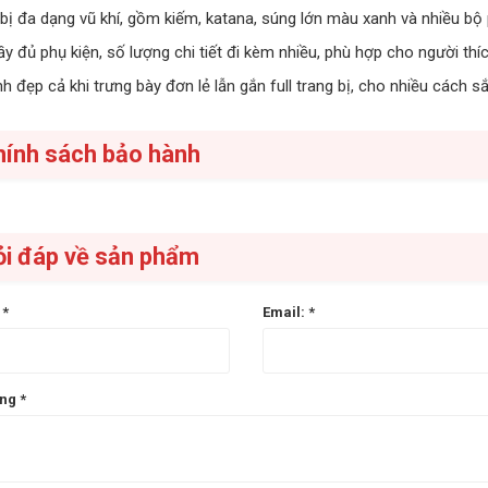
bị đa dạng vũ khí, gồm kiếm, katana, súng lớn màu xanh và nhiều b
y đủ phụ kiện, số lượng chi tiết đi kèm nhiều, phù hợp cho người thí
h đẹp cả khi trưng bày đơn lẻ lẫn gắn full trang bị, cho nhiều cách 
hính sách bảo hành
ỏi đáp về sản phẩm
n
*
Email:
*
ung
*