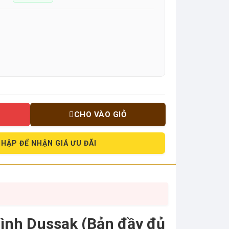
CHO VÀO GIỎ
HẬP ĐỂ NHẬN GIÁ ƯU ĐÃI
hình Dussak (Bản đầy đủ