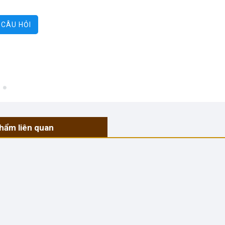
GỬI CÂU HỎI
hẩm liên quan