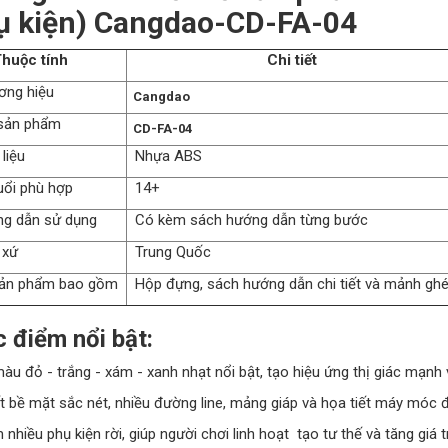
ụ kiện) Cangdao-CD-FA-04
ộc tính
Chi tiết
ng hiệu
Cangdao
ản phẩm
CD-FA-04
liệu
Nhựa ABS
ổi phù hợp
14+
g dẫn sử dụng
Có kèm sách hướng dẫn từng bước
 xứ
Trung Quốc
ản phẩm bao gồm
Hộp đựng, sách hướng dẫn chi tiết và mảnh g
 điểm nổi bật:
àu đỏ - trắng - xám - xanh nhạt nổi bật, tạo hiệu ứng thị giác mạnh
ết bề mặt sắc nét, nhiều đường line, mảng giáp và họa tiết máy móc đ
 nhiều phụ kiện rời, giúp người chơi linh hoạt tạo tư thế và tăng giá tr