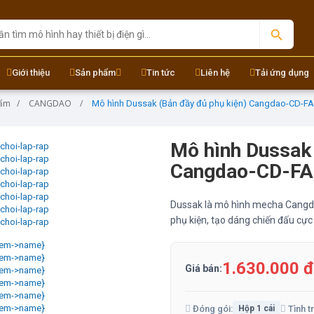
Giới thiệu
Sản phẩm
Tin tức
Liên hệ
Tải ứng dụng
hẩm
CANGDAO
Mô hình Dussak (Bản đầy đủ phụ kiện) Cangdao-CD-FA
Mô hình Dussak 
Cangdao-CD-FA
Dussak là mô hình mecha Cangdao
phụ kiện, tạo dáng chiến đấu cực
1.630.000 
Giá bán:
Đóng gói:
Tình t
Hộp 1 cái