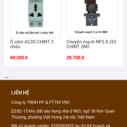
Ổ cắm AC30 CHINT 3
Chuyển mạch NP2-EJ33
Đ
chấu
CHINT 2NO
x
48.300 đ
28.700 đ
2
-->
LIÊN HỆ
Công ty TNHH PP & PTTM VNC
B2-15 khu đất xây dựng nhà ở N03, ngõ 56 Kim Quan
Thượng, phường Việt Hưng, Hà nội, Việt Nam
Mã số doanh nghiệp: 0105360955 do Sở Kế hoạch và