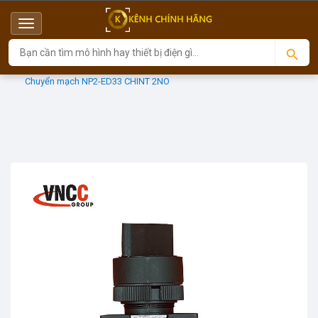
Menu
Top
Sản phẩm
Phụ kiện tủ bảng
Chuyển mạch NP2-ED33 CHINT 2NO