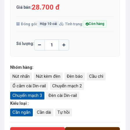
28.700 đ
Giá bán:
Đóng gói:
Tình trạng:
Hộp 10 cái
Còn hàng
Số lượng:
Nhóm hàng:
Nút nhấn
Nút kèm đèn
Đèn báo
Cầu chì
Ổ cắm cài Din-rail
Chuyển mạch 2
Chuyển mạch 3
Đèn cài Din-rail
Kiểu loại :
Cần ngắn
Cần dài
Tự hồi