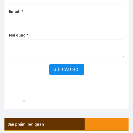
Email:
*
Nội dung
*
GỬI CÂU HỎI
Sản phẩm liên quan