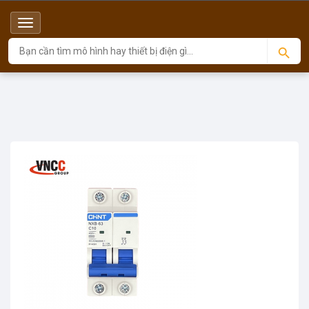
Menu
Top
Sản phẩm
Aptomat MCB
MCB NXB CHINT 2P 10A 6kA