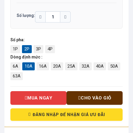
Số lượng:
Số pha:
1P
2P
3P
4P
Dòng định mức :
6A
10A
16A
20A
25A
32A
40A
50A
63A
MUA NGAY
CHO VÀO GIỎ
ĐĂNG NHẬP ĐỂ NHẬN GIÁ ƯU ĐÃI