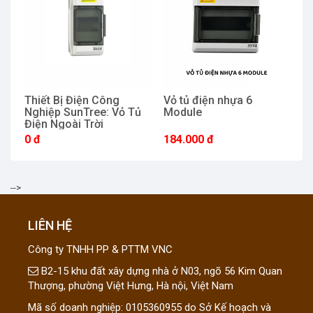
Thiết Bị Điện Công
Vỏ tủ điện nhựa 6
T
Nghiệp SunTree: Vỏ Tủ
Module
N
Điện Ngoài Trời
Đ
PMH4PN
P
0 đ
184.000 đ
2
-->
LIÊN HỆ
Công ty TNHH PP & PTTM VNC
B2-15 khu đất xây dựng nhà ở N03, ngõ 56 Kim Quan
Thượng, phường Việt Hưng, Hà nội, Việt Nam
Mã số doanh nghiệp: 0105360955 do Sở Kế hoạch và