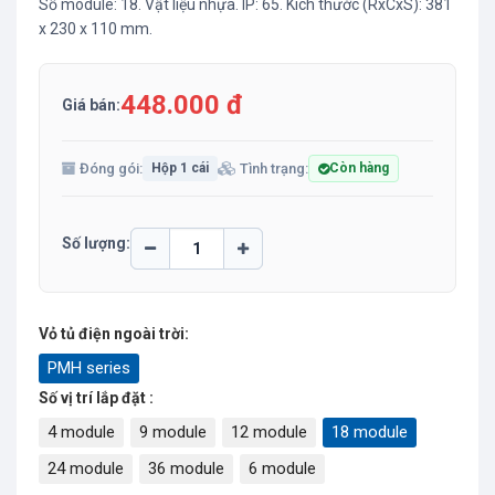
Số module: 18. Vật liệu nhựa. IP: 65. Kích thước (RxCxS): 381
x 230 x 110 mm.
448.000 đ
Giá bán:
Đóng gói:
Tình trạng:
Hộp 1 cái
Còn hàng
Số lượng:
Vỏ tủ điện ngoài trời:
PMH series
Số vị trí lắp đặt :
4 module
9 module
12 module
18 module
24 module
36 module
6 module