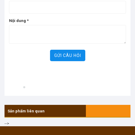
Nội dung
*
GỬI CÂU HỎI
Sản phẩm liên quan
-->