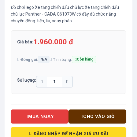
Đồ chơi lego Xe tăng chiến đấu chủ lực Xe tăng chiến đấu
chủ lực Panther - CADA C61073W có đầy đủ chức năng
chuyển động: tiến, lùi, xoay pháo…
1.960.000 đ
Giá bán:
Đóng gói:
Tình trạng:
N/A
Còn hàng
Số lượng:
MUA NGAY
CHO VÀO GIỎ
ĐĂNG NHẬP ĐỂ NHẬN GIÁ ƯU ĐÃI