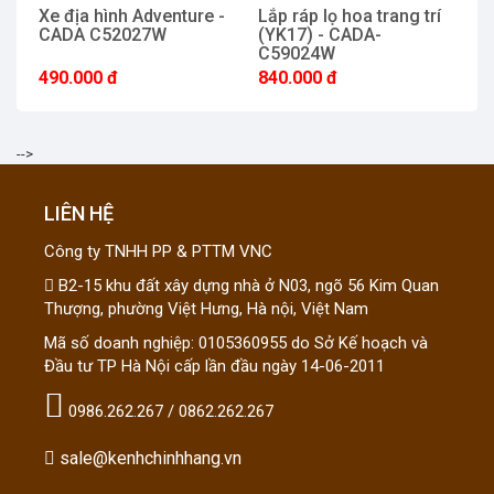
Xe địa hình Adventure -
Lắp ráp lọ hoa trang trí
Đ
CADA C52027W
(YK17) - CADA-
T
C59024W
C
490.000 đ
840.000 đ
6
-->
LIÊN HỆ
Công ty TNHH PP & PTTM VNC
B2-15 khu đất xây dựng nhà ở N03, ngõ 56 Kim Quan
Thượng, phường Việt Hưng, Hà nội, Việt Nam
Mã số doanh nghiệp: 0105360955 do Sở Kế hoạch và
Đầu tư TP Hà Nội cấp lần đầu ngày 14-06-2011
0986.262.267 / 0862.262.267
sale@kenhchinhhang.vn