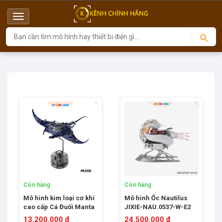
Menu
Top
Còn hàng
Còn hàng
Mô hình kim loại cơ khí
Mô hình Ốc Nautilus
cao cấp Cá Đuối Manta
JIXIE-NAU.0537-W-E2
JIXIE-MR.0536-B-E2
(màu trắng)
13.200.000 đ
24.500.000 đ