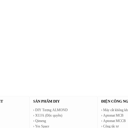
IT
SẢN PHẨM DIY
ĐIỆN CÔNG N
AL KINETIC MODELS
MÔ HÌNH XE KIM LOẠI CAO CẤP
BAI
› DIY Tượng ALMOND
› Máy cắt không k
› XUJA (Độc quyền)
› Aptomat MCB
› Qimeng
› Aptomat MCCB
› Yes Space
› Công tắc tơ