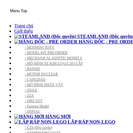
Menu Top
Trang chủ
Giới thiệu
STEAMLAND (Độc quyền
HÀNG ĐỘC - PRE ORD
› MOSHOW TOYS
› MODEL KIT PRE-ORDER
› MECHANICAL KINETIC MODELS
› MÔ HÌNH XE KIM LOẠI CAO CẤP
› BAIWEI
› MOTOR NUCLEAR
› CANGDAO
› MÔ HÌNH NHÂN VẬT
› SNAA
› ZZA
› DIECAST
› Earstern Model
› DSPIAE
HÀNG MỚI
LẮP RÁP NON-LEGO
› CZS (Độc quyền)