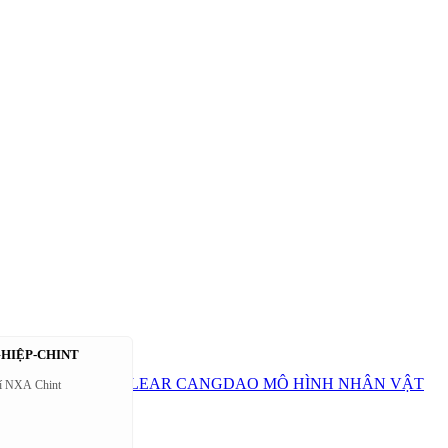
GHIỆP-CHINT
WEI
MOTOR NUCLEAR
CANGDAO
MÔ HÌNH NHÂN VẬT
hí NXA Chint