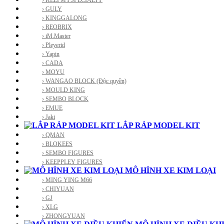
› KEEPMYSPECIALTY
› GULY
› KINGGALONG
› REOBRIX
› iM.Master
› Pleyerid
› Yapin
› CADA
› MOYU
› WANGAO BLOCK (Độc quyền)
› MOULD KING
› SEMBO BLOCK
› EMUE
› Jaki
LẮP RÁP MODEL KIT
› QMAN
› BLOKEES
› SEMBO FIGURES
› KEEPPLEY FIGURES
MÔ HÌNH XE KIM LOẠI
› MING YING M66
› CHIYUAN
› GJ
› XLG
› ZHONGYUAN