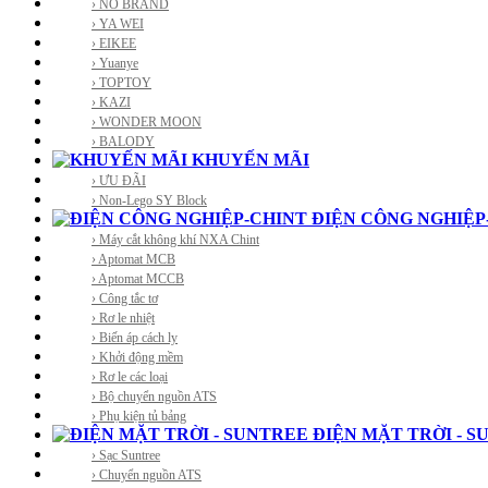
› NO BRAND
› YA WEI
› EIKEE
› Yuanye
› TOPTOY
› KAZI
› WONDER MOON
› BALODY
KHUYẾN MÃI
› ƯU ĐÃI
› Non-Lego SY Block
ĐIỆN CÔNG NGHIỆP
› Máy cắt không khí NXA Chint
› Aptomat MCB
› Aptomat MCCB
› Công tắc tơ
› Rơ le nhiệt
› Biến áp cách ly
› Khởi động mềm
› Rơ le các loại
› Bộ chuyển nguồn ATS
› Phụ kiện tủ bảng
ĐIỆN MẶT TRỜI - S
› Sạc Suntree
› Chuyển nguồn ATS