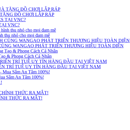
 TẶNG ĐỒ CHƠI LẮP RÁP
TẠI VNC?
nh thu nhỏ cho mọi đam mê
 CÙNG WANGAO PHÁT TRIỂN THƯƠNG HIỆU TOÀN DIỆN
ạo & Phong Cách Cá Nhân
N TRÍ TUỆ UY TÍN HÀNG ĐẦU TẠI VIỆT NAM
Mua Sắm An Tâm 100%!
HÍNH THỨC RA MẮT!