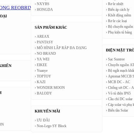
› NXYBS
› Rơ le nhiệt
LONG
REOBRIX
iM.Master
Pleyerid
Yapin
CADA
MOYU
WANGAO 
› HONGDA
› Biến áp cách ly
› Khởi động mềm
OẠI
› Rơ le các loại
› Bộ chuyển nguồ
SẢN PHẨM KHÁC
ES
› Phụ kiện tủ bảng
› AREAX
› PANTASY
› MÔ HÌNH LẮP RÁP ĐA DẠNG
ĐIỆN MẶT TRỜ
› NO BRAND
› YA WEI
› Sạc Suntree
› EIKEE
› Chuyển nguồn A
KHIỂN
› Yuanye
› Bộ ngắt mạch khẩ
› TOPTOY
› Aptomat MCCB S
XING ANIMATION
› KAZI
› MCB DC - AC
› WONDER MOON
› Chống sét DC - 
H
› BALODY
› Vỏ tủ điện IP65
› Cầu chì DC solar
› Cáp solar và phụ 
› Biến tần Solar
KHUYẾN MÃI
› ƯU ĐÃI
ON
e
NXYBS
HONGDA
› Non-Lego SY Block