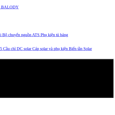
N
BALODY
ại
Bộ chuyển nguồn ATS
Phụ kiện tủ bảng
65
Cầu chì DC solar
Cáp solar và phụ kiện
Biến tần Solar