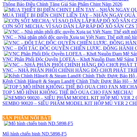
Thông Báo Điều Chỉnh Tăng Giá Sản Phẩm Chint Năm 2026
MUA THIẾT BỊ ĐIỆN CHINT LIỀN TAY – NHẬN NGAY QUÀ
CƠN SỐT MECHA: VÌ SAO DÂN LẮP RÁP ĐỔ XÔ SĂN CZS 
VNC – Nhà phân phối độc quyền Xuja tại Việt Nam: Thế giới mô hì
VNC – ĐỐI TÁC ĐỘC QUYỀN CHIẾN LƯỢC, ĐỒNG HÀNH
VNC Phân Phối Độc Quyền LOFEA – Khơi Nguồn Đam Mê Sáng T
VNC – NHÀ PHÂN PHỐI CHÍNH HÃNG ĐỒ CHƠI PHÁT TRIỂ
Kênh Chính Hãng® & Steam Land® Chính Thức Được Bảo Hộ – 
TOP 5 MÔ HÌNH KHÔNG THỂ BỎ QUA CHO FAN MECHA!
SEMBO 90020 – SIÊU PHẨM MODEL KIT HỘP MÙ VER 2 C
SẢN PHẨM NỔI BẬT
Mô hình chiến binh ND.5898-F5