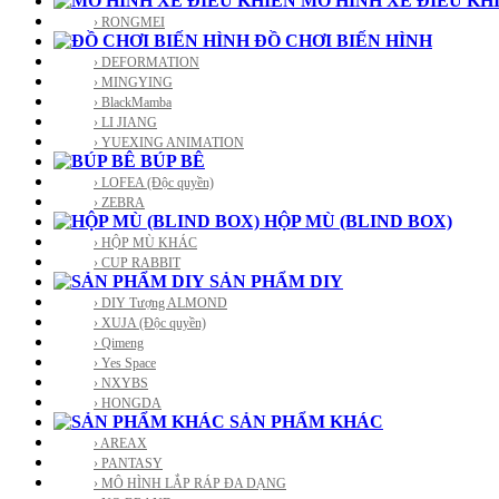
MÔ HÌNH XE ĐIỀU KH
› RONGMEI
ĐỒ CHƠI BIẾN HÌNH
› DEFORMATION
› MINGYING
› BlackMamba
› LI JIANG
› YUEXING ANIMATION
BÚP BÊ
› LOFEA (Độc quyền)
› ZEBRA
HỘP MÙ (BLIND BOX)
› HỘP MÙ KHÁC
› CUP RABBIT
SẢN PHẨM DIY
› DIY Tượng ALMOND
› XUJA (Độc quyền)
› Qimeng
› Yes Space
› NXYBS
› HONGDA
SẢN PHẨM KHÁC
› AREAX
› PANTASY
› MÔ HÌNH LẮP RÁP ĐA DẠNG