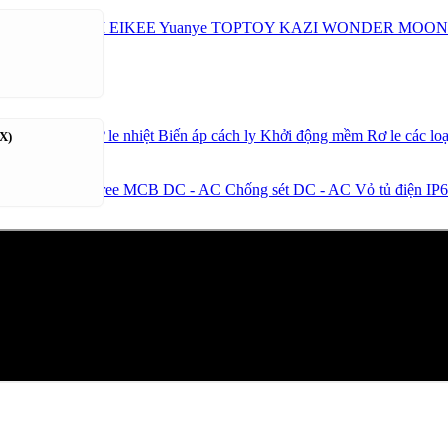
BRAND
YA WEI
EIKEE
Yuanye
TOPTOY
KAZI
WONDER MOO
B
Công tắc tơ
Rơ le nhiệt
Biến áp cách ly
Khởi động mềm
Rơ le các lo
X)
mat MCCB Suntree
MCB DC - AC
Chống sét DC - AC
Vỏ tủ điện IP