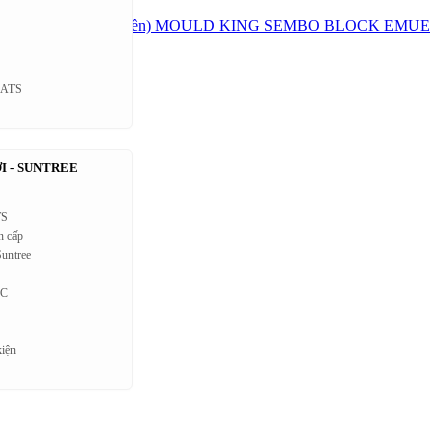
BLOCK (Độc quyền)
MOULD KING
SEMBO BLOCK
EMUE
n ATS
I - SUNTREE
TS
n cấp
untree
AC
kiện