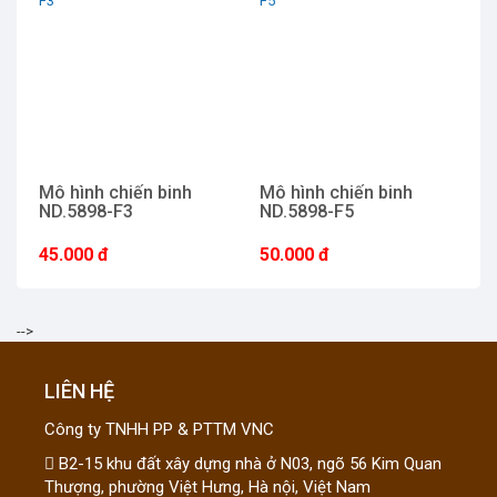
Mô hình chiến binh
Mô hình chiến binh
M
ND.5898-F3
ND.5898-F5
N
45.000 đ
50.000 đ
4
-->
LIÊN HỆ
Công ty TNHH PP & PTTM VNC
B2-15 khu đất xây dựng nhà ở N03, ngõ 56 Kim Quan
Thượng, phường Việt Hưng, Hà nội, Việt Nam