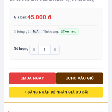
Mô hình chiến binh có tạo hình khác biệt, chi tiết rõ ràng.
45.000 đ
Giá bán:
Đóng gói:
Tình trạng:
N/A
Còn hàng
Số lượng:
MUA NGAY
CHO VÀO GIỎ
ĐĂNG NHẬP ĐỂ NHẬN GIÁ ƯU ĐÃI