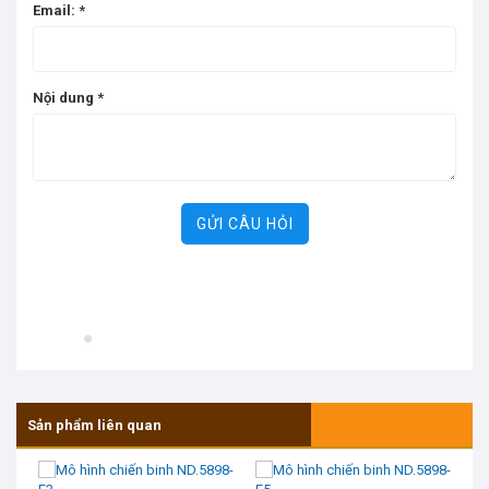
Email:
*
Nội dung
*
GỬI CÂU HỎI
Sản phẩm liên quan